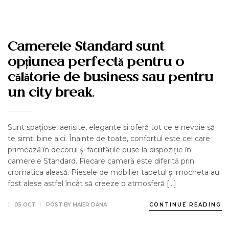
AROUND US
LUXURY HOTEL
NEWS
Camerele Standard sunt
opțiunea perfectă pentru o
călătorie de business sau pentru
un city break.
Sunt spațiose, aerisite, elegante și oferă tot ce e nevoie să
te simți bine aici. Înainte de toate, confortul este cel care
primează în decorul și facilitățile puse la dispoziție în
camerele Standard. Fiecare cameră este diferită prin
cromatica aleasă. Piesele de mobilier tapetul și mocheta au
fost alese astfel încât să creeze o atmosferă […]
05 OCT
POST BY
MAIER DANA
CONTINUE READING