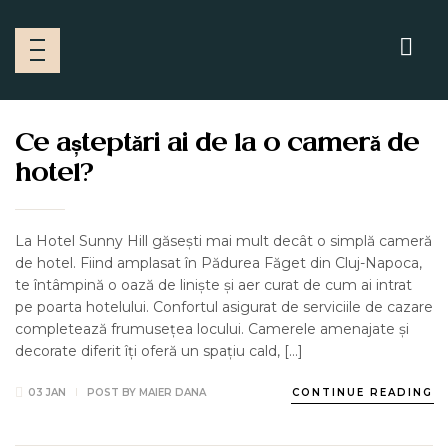
NEWS
Ce așteptări ai de la o cameră de
hotel?
La Hotel Sunny Hill găsești mai mult decât o simplă cameră
de hotel. Fiind amplasat în Pădurea Făget din Cluj-Napoca,
te întâmpină o oază de liniște și aer curat de cum ai intrat
pe poarta hotelului. Confortul asigurat de serviciile de cazare
completează frumusețea locului. Camerele amenajate și
decorate diferit îți oferă un spațiu cald, […]
03 JAN
POST BY
MAIER DANA
CONTINUE READING