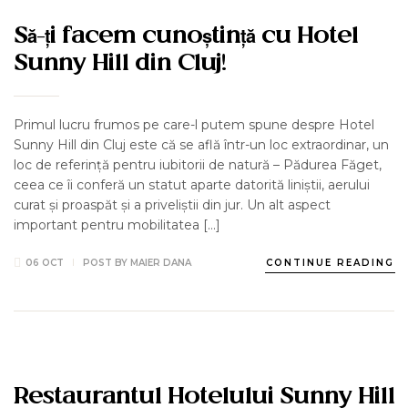
AROUND US
NEWS
Să-ți facem cunoștință cu Hotel
Sunny Hill din Cluj!
Primul lucru frumos pe care-l putem spune despre Hotel
Sunny Hill din Cluj este că se află într-un loc extraordinar, un
loc de referință pentru iubitorii de natură – Pădurea Făget,
ceea ce îi conferă un statut aparte datorită liniștii, aerului
curat și proaspăt și a priveliștii din jur. Un alt aspect
important pentru mobilitatea […]
06 OCT
POST BY
MAIER DANA
CONTINUE READING
AROUND US
EVENIMENTE
EVENIMENTE - HOTEL SUNNY HILL
NEWS
Restaurantul Hotelului Sunny Hill