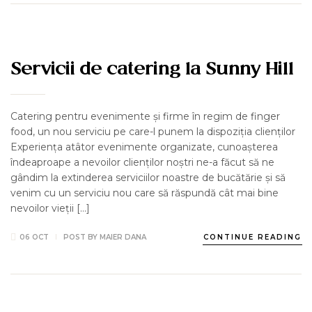
EVENIMENTE
EVENIMENTE - HOTEL SUNNY HILL
NEWS
Servicii de catering la Sunny Hill
Catering pentru evenimente și firme în regim de finger
food, un nou serviciu pe care-l punem la dispoziția clienților
Experiența atâtor evenimente organizate, cunoașterea
îndeaproape a nevoilor clienților noștri ne-a făcut să ne
gândim la extinderea serviciilor noastre de bucătărie și să
venim cu un serviciu nou care să răspundă cât mai bine
nevoilor vieții […]
06 OCT
POST BY
MAIER DANA
CONTINUE READING