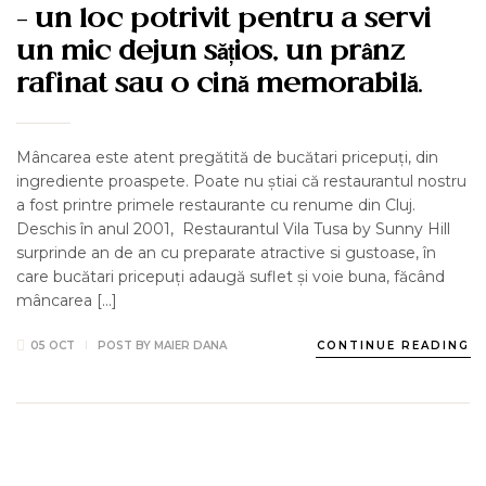
– un loc potrivit pentru a servi
un mic dejun sățios, un prânz
rafinat sau o cină memorabilă.
Mâncarea este atent pregătită de bucătari pricepuți, din
ingrediente proaspete. Poate nu știai că restaurantul nostru
a fost printre primele restaurante cu renume din Cluj.
Deschis în anul 2001, Restaurantul Vila Tusa by Sunny Hill
surprinde an de an cu preparate atractive si gustoase, în
care bucătari pricepuți adaugă suflet și voie buna, făcând
mâncarea […]
05 OCT
POST BY
MAIER DANA
CONTINUE READING
AROUND US
NEWS