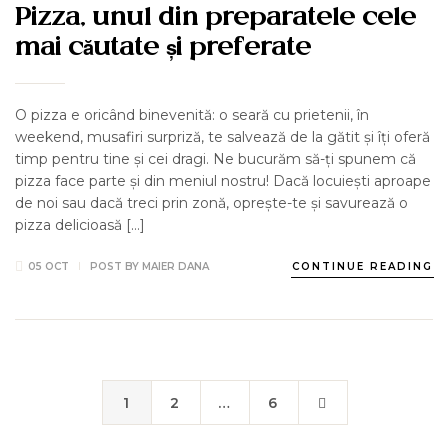
Pizza, unul din preparatele cele
mai căutate și preferate
O pizza e oricând binevenită: o seară cu prietenii, în
weekend, musafiri surpriză, te salvează de la gătit și îți oferă
timp pentru tine și cei dragi. Ne bucurăm să-ți spunem că
pizza face parte și din meniul nostru! Dacă locuiești aproape
de noi sau dacă treci prin zonă, oprește-te și savurează o
pizza delicioasă […]
05 OCT
POST BY
MAIER DANA
CONTINUE READING
1
2
…
6