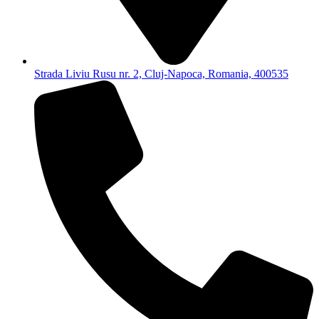
Strada Liviu Rusu nr. 2, Cluj-Napoca, Romania, 400535