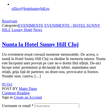
office@hotelsunnyhill.ro
Rezervare
Categories
EVENIMENTE
EVENIMENTE - HOTEL SUNNY
HILL
Luxury Hotel
News
Nunta la Hotel Sunny Hill Cluj
Un eveniment reușit creează momente memorabile. De aceea, o
nuntă la Hotel Sunny Hill Cluj va rămâne în memoria tuturor. Nunta
este începutul unei povești pe care ne-o dorim fără sfârșit. De-aici
începe totul: promisiuni și declarații de iubire, maturitatea unei
relații, grija față de partener, un drum nou, provocator și frumos.
Nunțile sunt, cumva, […]
05 Oct
POST BY
Maier Dana
Continue Reading
Sign in
Create an Account
Username or email
*