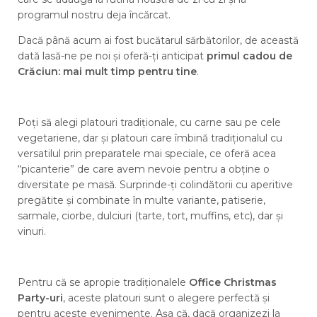
programul nostru deja încărcat.
Dacă până acum ai fost bucătarul sărbătorilor, de această
dată lasă-ne pe noi și oferă-ți anticipat
primul cadou de
Crăciun: mai mult timp pentru tine
.
Poți să alegi platouri tradiționale, cu carne sau pe cele
vegetariene, dar și platouri care îmbină tradiționalul cu
versatilul prin preparatele mai speciale, ce oferă acea
“picanterie” de care avem nevoie pentru a obține o
diversitate pe masă. Surprinde-ți colindătorii cu aperitive
pregătite și combinate în multe variante, patiserie,
sarmale, ciorbe, dulciuri (tarte, tort, muffins, etc), dar și
vinuri.
Pentru că se apropie tradiționalele
Office Christmas
Party-uri
, aceste platouri sunt o alegere perfectă și
pentru aceste evenimente. Așa că, dacă organizezi la