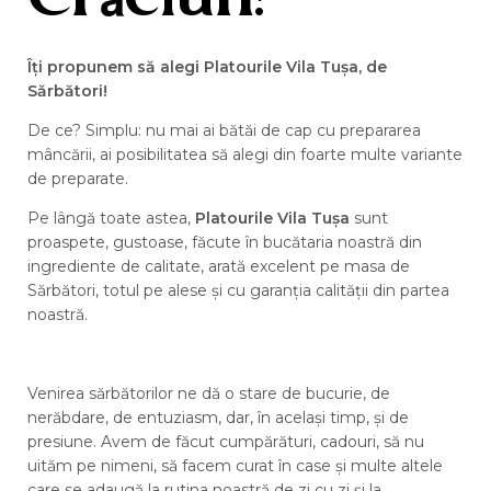
Crăciun
!
Îți propunem să alegi Platourile Vila Tușa, de
Sărbători!
De ce? Simplu: nu mai ai bătăi de cap cu prepararea
mâncării, ai posibilitatea să alegi din foarte multe variante
de preparate.
Pe lângă toate astea,
Platourile Vila Tușa
sunt
proaspete, gustoase, făcute în bucătaria noastră din
ingrediente de calitate, arată excelent pe masa de
Sărbători, totul pe alese și cu garanția calității din partea
noastră.
Venirea sărbătorilor ne dă o stare de bucurie, de
nerăbdare, de entuziasm, dar, în același timp, și de
presiune. Avem de făcut cumpărături, cadouri, să nu
uităm pe nimeni, să facem curat în case și multe altele
care se adaugă la rutina noastră de zi cu zi și la