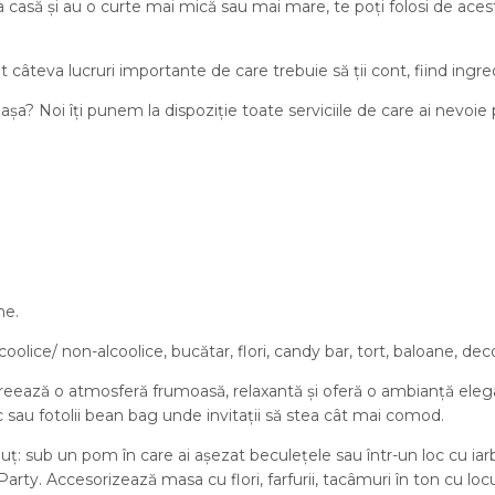
a casă și au o curte mai mică sau mai mare, te poți folosi de aces
âteva lucruri importante de care trebuie să ții cont, fiind ingred
 așa? Noi îți punem la dispoziție toate serviciile de care ai nevoie
ne.
coolice/ non-alcoolice, bucătar, flori, candy bar, tort, baloane, dec
te creează o atmosferă frumoasă, relaxantă și oferă o ambianță e
c sau fotolii bean bag unde invitații să stea cât mai comod.
ț: sub un pom în care ai așezat beculețele sau într-un loc cu iar
. Accesorizează masa cu flori, farfurii, tacâmuri în ton cu locul