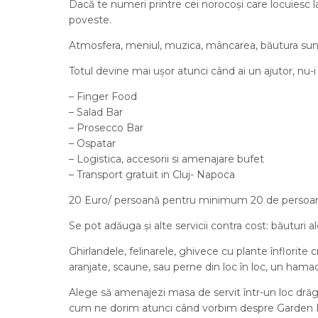
Dacă te numeri printre cei norocoși care locuiesc l
poveste.
Atmosfera, meniul, muzica, mâncarea, băutura sunt c
Totul devine mai ușor atunci când ai un ajutor, nu-i
– Finger Food
– Salad Bar
– Prosecco Bar
– Ospatar
– Logistica, accesorii si amenajare bufet
– Transport gratuit in Cluj- Napoca
20 Euro/ persoană pentru minimum 20 de persoa
Se pot adăuga și alte servicii contra cost: băuturi al
Ghirlandele, felinarele, ghivece cu plante înflori
aranjate, scaune, sau perne din loc în loc, un hama
Alege să amenajezi masa de servit într-un loc drăgu
cum ne dorim atunci când vorbim despre Garden Party