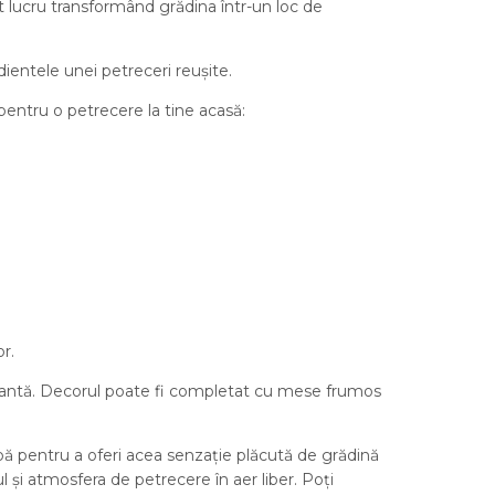
t lucru transformând grădina într-un loc de
ientele unei petreceri reușite.
 pentru o petrecere la tine acasă:
or.
legantă. Decorul poate fi completat cu mese frumos
bă pentru a oferi acea senzație plăcută de grădină
 și atmosfera de petrecere în aer liber. Poți